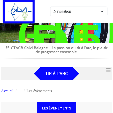
Panneau de gestion des cookies
CL
DE
TIR
A
L'A
CAL
🎯 CTACB Calvi Balagne – La passion du tir à l'arc, le plaisir
de progresser ensemble.
BA
TIR À L'ARC
Accueil
Les évènements
LES ÉVÈNEMENTS